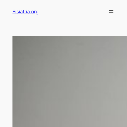
Pular
Fisiatria.org
para
o
conteúdo