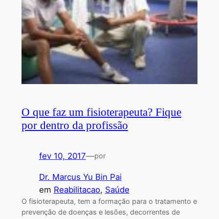
O que faz um fisioterapeuta? Fique
por dentro da profissão
fev 10, 2017
—
por
Dr. Marcus Yu Bin Pai
em
Reabilitacao
, 
Saúde
O fisioterapeuta, tem a formação para o tratamento e
prevenção de doenças e lesões, decorrentes de