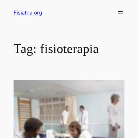
Pular
Fisiatria.org
para
o
conteúdo
Tag:
fisioterapia